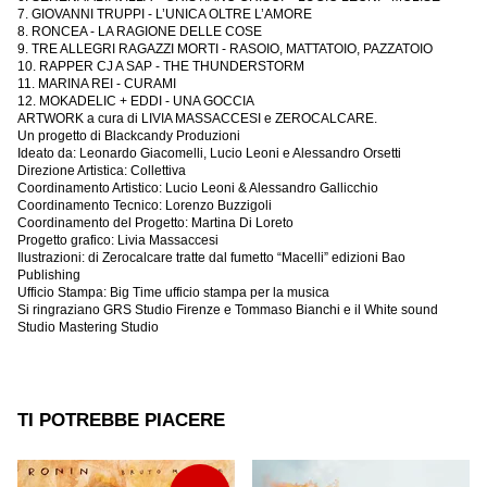
7. GIOVANNI TRUPPI - L’UNICA OLTRE L’AMORE
8. RONCEA - LA RAGIONE DELLE COSE
9. TRE ALLEGRI RAGAZZI MORTI - RASOIO, MATTATOIO, PAZZATOIO
10. RAPPER CJ A SAP - THE THUNDERSTORM
11. MARINA REI - CURAMI
12. MOKADELIC + EDDI - UNA GOCCIA
ARTWORK a cura di LIVIA MASSACCESI e ZEROCALCARE.
Un progetto di Blackcandy Produzioni
Ideato da: Leonardo Giacomelli, Lucio Leoni e Alessandro Orsetti
Direzione Artistica: Collettiva
Coordinamento Artistico: Lucio Leoni & Alessandro Gallicchio
Coordinamento Tecnico: Lorenzo Buzzigoli
Coordinamento del Progetto: Martina Di Loreto
Progetto grafico: Livia Massaccesi
Ilustrazioni: di Zerocalcare tratte dal fumetto “Macelli” edizioni Bao
Publishing
Ufficio Stampa: Big Time ufficio stampa per la musica
Si ringraziano GRS Studio Firenze e Tommaso Bianchi e il White sound
Studio Mastering Studio
TI POTREBBE PIACERE