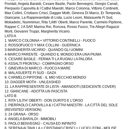
Frontali, Angela Baraldi, Cesare Basile, Paolo Benvegnù, Giorgio Canali,
Pierpaolo Capovilla & I Cattivi Maestri, Marco Colonna, Vittorio Continelli,
Max Collini, Cristiano Crisci, Dagger Moth, Ginevra Di Marco, Er Tempesta,
Giancane, La Rappresentate di Lista, Lucio Leoni, Malasuerte Fi Sud,
Mokadelic, Nummiriun, Rita 'Lilith' Oberti, Marco Parente, Carmelo Pipitone,
Rapper C J A SAP, Marina Rei, Roncea, Rosso Fuoco, Tre Allegri Ragazzi
Morti, Giovanni Truppi, Margherita Vicario.
LATO A
1. MARCO COLONNA + VITTORIO CONTINELLI - FUOCO
2. ROSSOFUOCO Y MAX COLLINI - GUERNICA
3-MARGHERITA VICARIO - QUANDO GLI UOMINI
4-MARCO PARENTE - QUANDO IL MONDO ERA UNA PIUMA
5. CESARE BASILE - FERMA TI LA RUGNU LA PALORA
6. ASSALTI FRONTALI - COMPAGNO ORSO
7. GINEVRA DI MARCO - FUOCO A MARE
8. MALASUERTE FI SUD - GAZA
9. CARMELO PIPITONE - IL MIO VECCHIO MONDO
10. DAGGER MOTH - UNLEASHED
11. LA RAPPRESENTATE DI LISTA - AMANDOTI (SEDICENTE COVER)
12. GIANCANE - ADOTTA UN FASCISTA
LATO B
1. RITA 'LILITH' OBERTI - DON DURITO E L’ORSO
2. PIERPAOLO CAPOVILLA & I CATTIVI MAESTRI - LA CITTÀ DEL SOLE
(REVISITED VERSION)
3. 24 GRANA - ORSO
4. ANGELA BARALDI - IMMOBILI
5. PAOLO BENVEGNÙ - CAUSA ED INFINITO
6. SERENA ALTAVILLA + CRISTIANO CRISCI + LUCIO LEONI - MOLISE