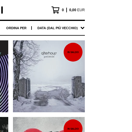
I
0
0,00
EUR
ORDINA PER
DATA (DAL PIÙ VECCHIO)
IN SALDO
EUR
IN SALDO